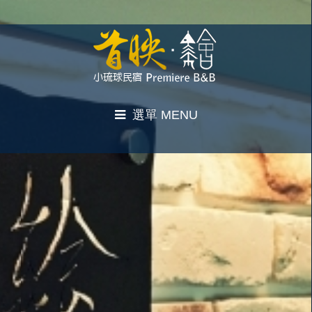
選單 MENU
首映繪．開幕
客房資訊
超值套裝
住/訂房須知